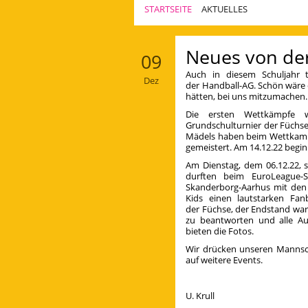
STARTSEITE
AKTUELLES
Aktuelles
Neues von de
09
Auch in diesem Schuljahr t
Dez
der Handball-AG. Schön wäre 
hätten, bei uns mitzumachen.
Die ersten Wettkämpfe wu
Grundschulturnier der Füchs
Mädels haben beim Wettkampf 
gemeistert. Am 14.12.22 beginn
Am Dienstag, dem 06.12.22, s
durften beim EuroLeague-S
Skanderborg-Aarhus mit den S
Kids einen lautstarken Fan
der Füchse, der Endstand war 
zu beantworten und alle Au
bieten die Fotos.
Wir drücken unseren Mannsc
auf weitere Events.
U. Krull