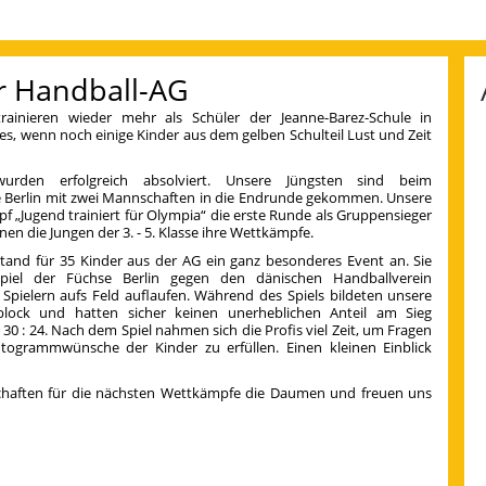
r Handball-AG
rainieren wieder mehr als Schüler der Jeanne-Barez-Schule in
es, wenn noch einige Kinder aus dem gelben Schulteil Lust und Zeit
rden erfolgreich absolviert. Unsere Jüngsten sind beim
e Berlin mit zwei Mannschaften in die Endrunde gekommen. Unsere
„Jugend trainiert für Olympia“ die erste Runde als Gruppensieger
en die Jungen der 3. - 5. Klasse ihre Wettkämpfe.
tand für 35 Kinder aus der AG ein ganz besonderes Event an. Sie
piel der Füchse Berlin gegen den dänischen Handballverein
pielern aufs Feld auflaufen. Während des Spiels bildeten unsere
block und hatten sicher keinen unerheblichen Anteil am Sieg
30 : 24. Nach dem Spiel nahmen sich die Profis viel Zeit, um Fragen
togrammwünsche der Kinder zu erfüllen. Einen kleinen Einblick
haften für die nächsten Wettkämpfe die Daumen und freuen uns