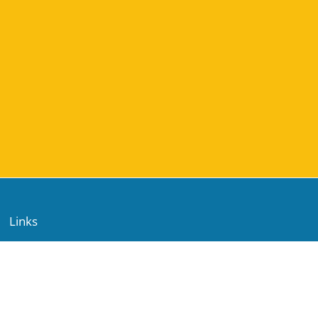
Links
Webmaster
Technische Unterstützung
Erreichbarkeitsinfo
Rechtliche Informationen